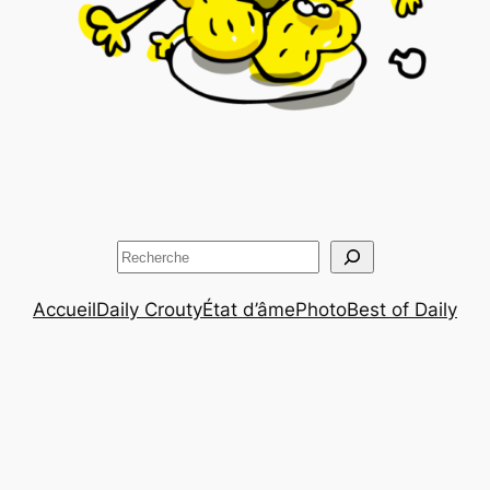
Rechercher
Accueil
Daily Crouty
État d’âme
Photo
Best of Daily