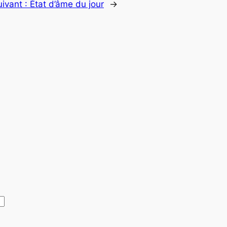
uivant :
État d’âme du jour
→