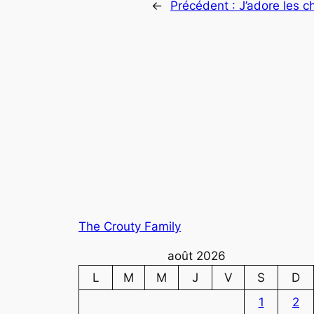
←
Précédent :
J’adore les 
The Crouty Family
août 2026
L
M
M
J
V
S
D
1
2