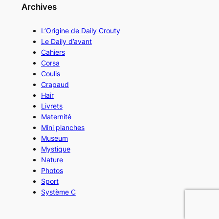
Archives
L’Origine de Daily Crouty
Le Daily d’avant
Cahiers
Corsa
Coulis
Crapaud
Hair
Livrets
Maternité
Mini planches
Museum
Mystique
Nature
Photos
Sport
Système C