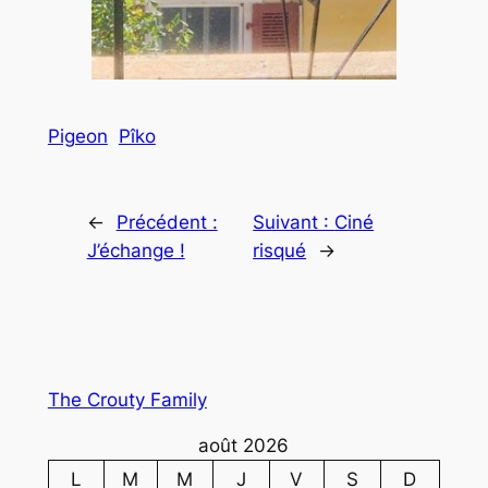
Pigeon
Pîko
←
Précédent :
Suivant :
Ciné
J’échange !
risqué
→
The Crouty Family
août 2026
L
M
M
J
V
S
D