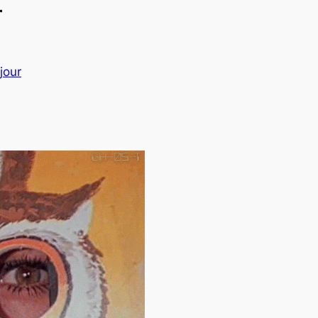
r
jour