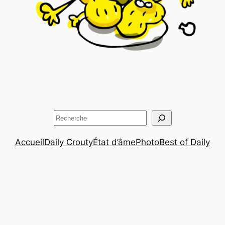
Rechercher
Accueil
Daily Crouty
État d’âme
Photo
Best of Daily