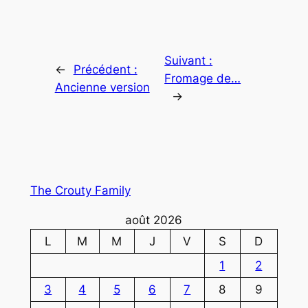
Suivant :
←
Précédent :
Fromage de…
Ancienne version
→
The Crouty Family
août 2026
L
M
M
J
V
S
D
1
2
3
4
5
6
7
8
9