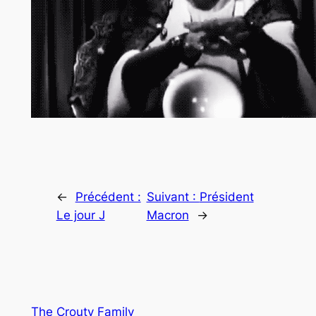
←
Précédent :
Suivant :
Président
Le jour J
Macron
→
The Crouty Family