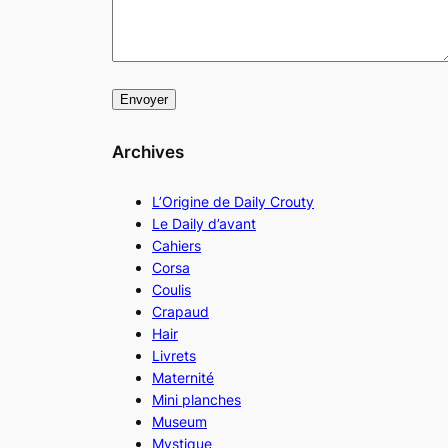
Archives
L’Origine de Daily Crouty
Le Daily d’avant
Cahiers
Corsa
Coulis
Crapaud
Hair
Livrets
Maternité
Mini planches
Museum
Mystique