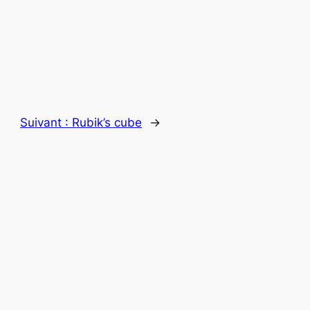
Suivant :
Rubik’s cube
→