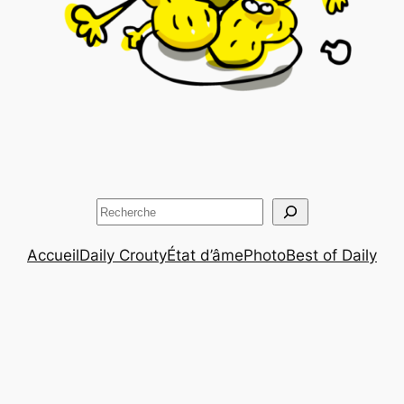
Rechercher
Accueil
Daily Crouty
État d’âme
Photo
Best of Daily