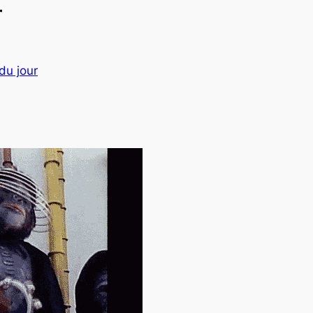
r
du jour