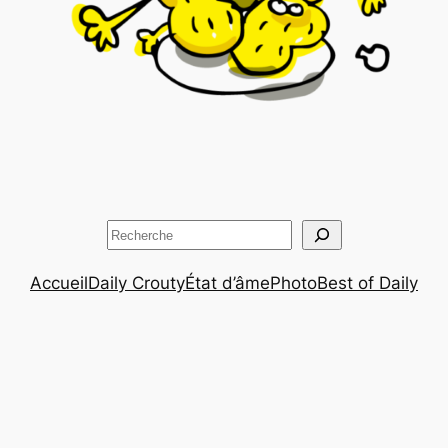
Rechercher
Accueil
Daily Crouty
État d’âme
Photo
Best of Daily