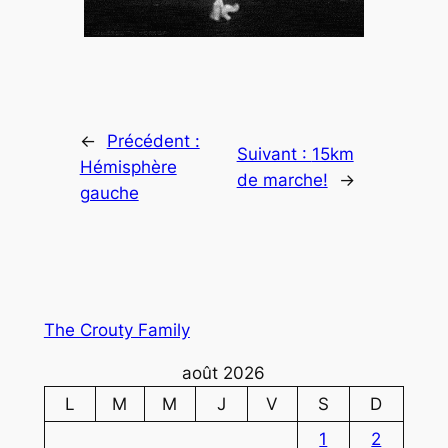
←
Précédent :
Suivant :
15km
Hémisphère
de marche!
→
gauche
The Crouty Family
août 2026
L
M
M
J
V
S
D
1
2