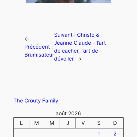
Suivant :
Christo &
←
Jeanne Claude – l’art
Précédent :
de cacher, l’art de
Brumisateur
dévoiler
→
The Crouty Family
août 2026
L
M
M
J
V
S
D
1
2