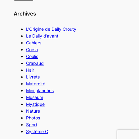
Archives
L’Origine de Daily Crouty
Le Daily d’avant
Cahiers
Corsa
Coulis
Crapaud
Hair
Livrets
Maternité
Mini planches
Museum
Mystique
Nature
Photos
Sport
Système C