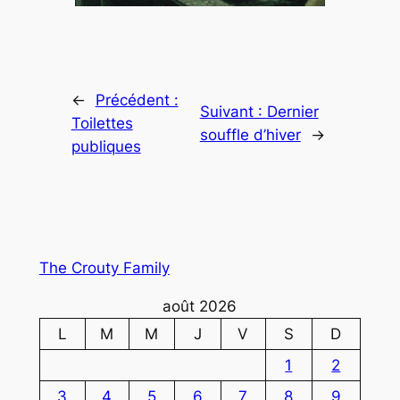
←
Précédent :
Suivant :
Dernier
Toilettes
souffle d’hiver
→
publiques
The Crouty Family
août 2026
L
M
M
J
V
S
D
1
2
3
4
5
6
7
8
9