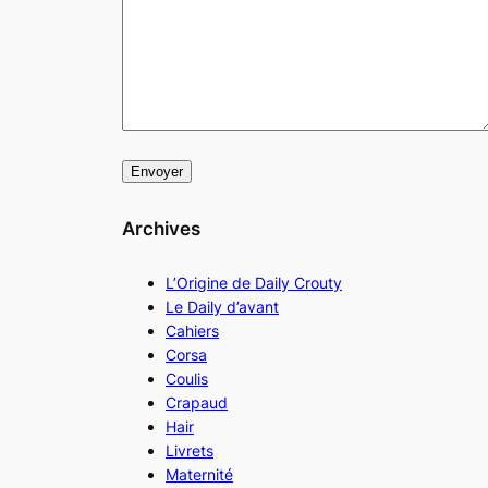
Archives
L’Origine de Daily Crouty
Le Daily d’avant
Cahiers
Corsa
Coulis
Crapaud
Hair
Livrets
Maternité