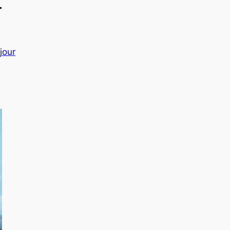
r
jour