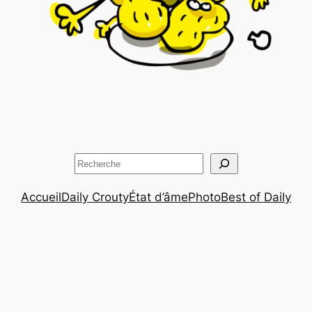
Rechercher
Accueil
Daily Crouty
État d’âme
Photo
Best of Daily