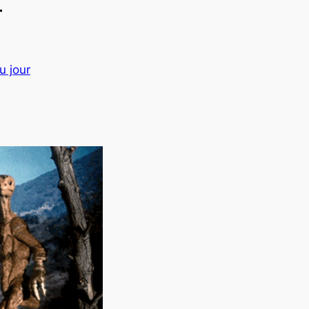
r
u jour