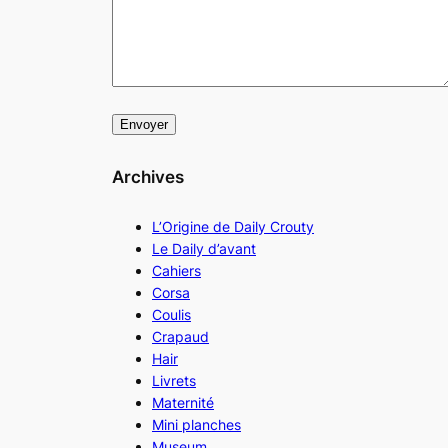
Archives
L’Origine de Daily Crouty
Le Daily d’avant
Cahiers
Corsa
Coulis
Crapaud
Hair
Livrets
Maternité
Mini planches
Museum