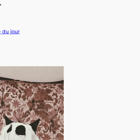
r
 du jour