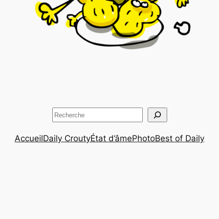
Rechercher
Accueil
Daily Crouty
État d’âme
Photo
Best of Daily