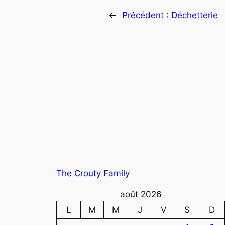
←
Précédent :
Déchetterie
The Crouty Family
août 2026
L
M
M
J
V
S
D