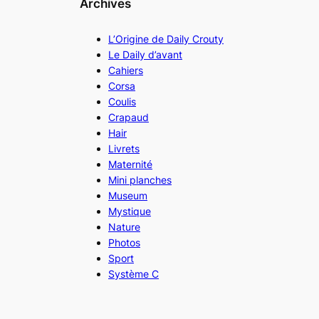
Archives
L’Origine de Daily Crouty
Le Daily d’avant
Cahiers
Corsa
Coulis
Crapaud
Hair
Livrets
Maternité
Mini planches
Museum
Mystique
Nature
Photos
Sport
Système C