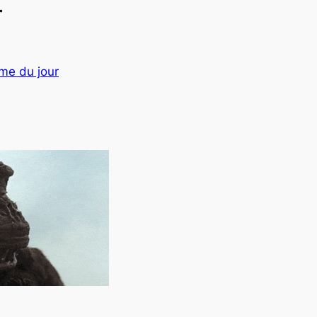
r
âme du jour