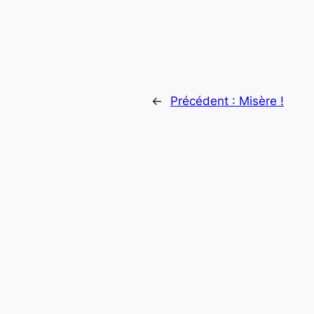
←
Précédent :
Misère !