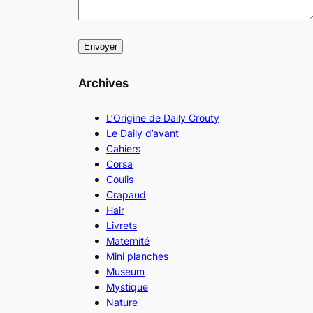
Archives
L’Origine de Daily Crouty
Le Daily d’avant
Cahiers
Corsa
Coulis
Crapaud
Hair
Livrets
Maternité
Mini planches
Museum
Mystique
Nature