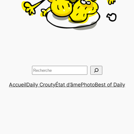
Rechercher
Accueil
Daily Crouty
État d’âme
Photo
Best of Daily