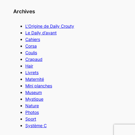
Archives
L’Origine de Daily Crouty
Le Daily d’avant
Cahiers
Corsa
Coulis
Crapaud
Hair
Livrets
Maternité
Mini planches
Museum
Mystique
Nature
Photos
Sport
Système C