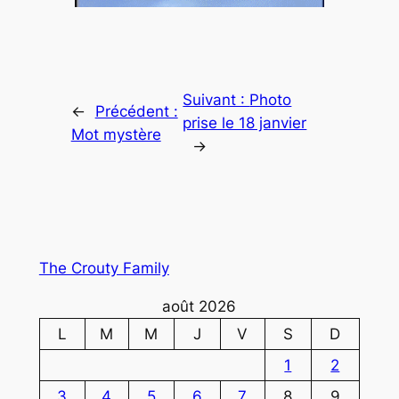
Suivant :
Photo
←
Précédent :
prise le 18 janvier
Mot mystère
→
The Crouty Family
août 2026
L
M
M
J
V
S
D
1
2
3
4
5
6
7
8
9