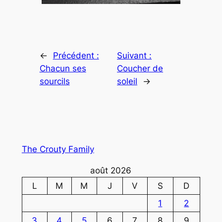
←
Précédent :
Suivant :
Chacun ses
Coucher de
sourcils
soleil
→
The Crouty Family
août 2026
L
M
M
J
V
S
D
1
2
3
4
5
6
7
8
9