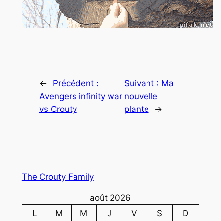
←
Précédent :
Suivant :
Ma
Avengers infinity war
nouvelle
vs Crouty
plante
→
The Crouty Family
août 2026
L
M
M
J
V
S
D