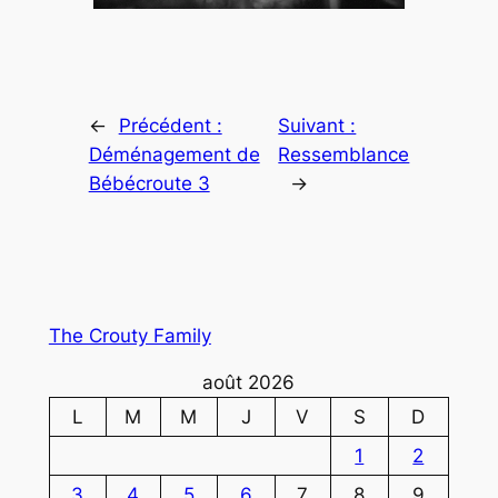
←
Précédent :
Suivant :
Déménagement de
Ressemblance
Bébécroute 3
→
The Crouty Family
août 2026
L
M
M
J
V
S
D
1
2
3
4
5
6
7
8
9