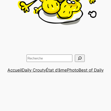
Rechercher
Accueil
Daily Crouty
État d’âme
Photo
Best of Daily