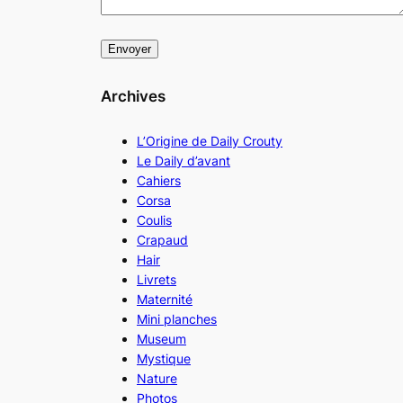
Archives
L’Origine de Daily Crouty
Le Daily d’avant
Cahiers
Corsa
Coulis
Crapaud
Hair
Livrets
Maternité
Mini planches
Museum
Mystique
Nature
Photos