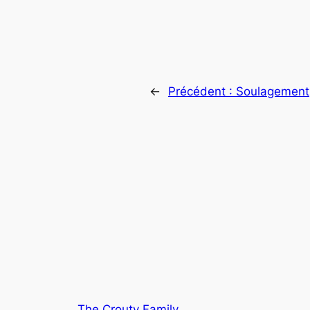
←
Précédent :
Soulagement
The Crouty Family