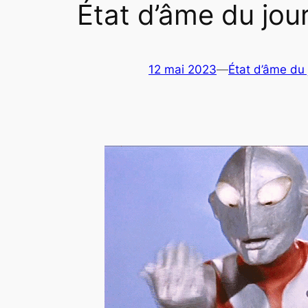
État d’âme du jou
12 mai 2023
—
État d’âme du 