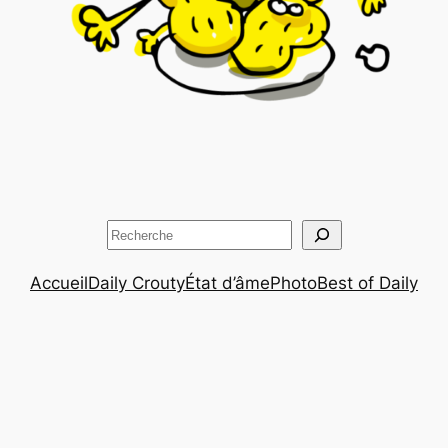
Rechercher
Accueil
Daily Crouty
État d’âme
Photo
Best of Daily