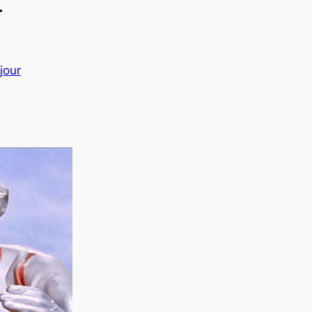
r
jour