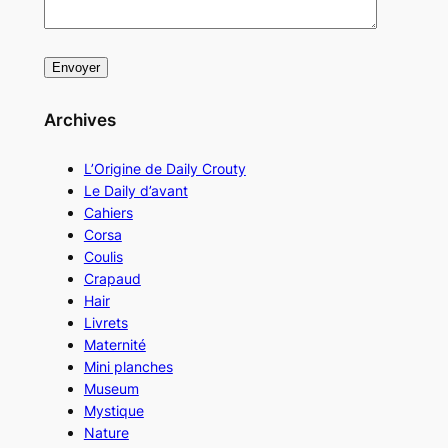
Archives
L’Origine de Daily Crouty
Le Daily d’avant
Cahiers
Corsa
Coulis
Crapaud
Hair
Livrets
Maternité
Mini planches
Museum
Mystique
Nature