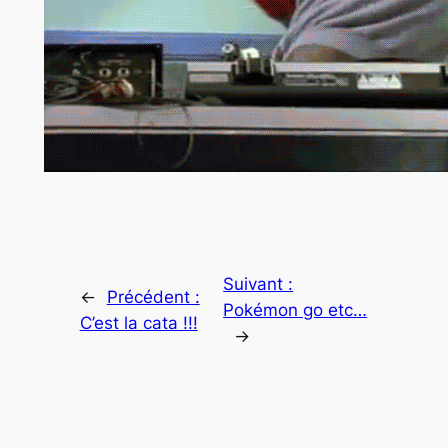
Suivant :
←
Précédent :
Pokémon go etc…
C’est la cata !!!
→