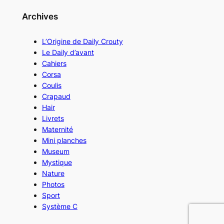
Archives
L’Origine de Daily Crouty
Le Daily d’avant
Cahiers
Corsa
Coulis
Crapaud
Hair
Livrets
Maternité
Mini planches
Museum
Mystique
Nature
Photos
Sport
Système C