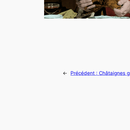
←
Précédent :
Châtaignes gr