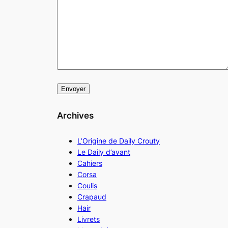
Archives
L’Origine de Daily Crouty
Le Daily d’avant
Cahiers
Corsa
Coulis
Crapaud
Hair
Livrets