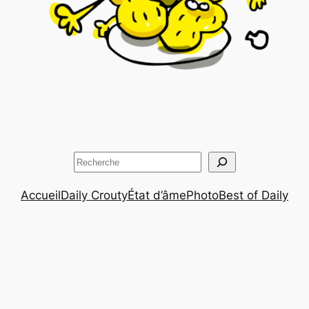
Rechercher
Accueil
Daily Crouty
État d’âme
Photo
Best of Daily