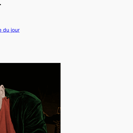
r
e du jour