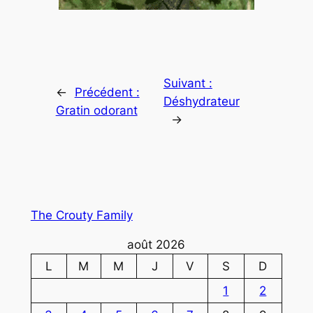
Suivant :
←
Précédent :
Déshydrateur
Gratin odorant
→
The Crouty Family
août 2026
L
M
M
J
V
S
D
1
2