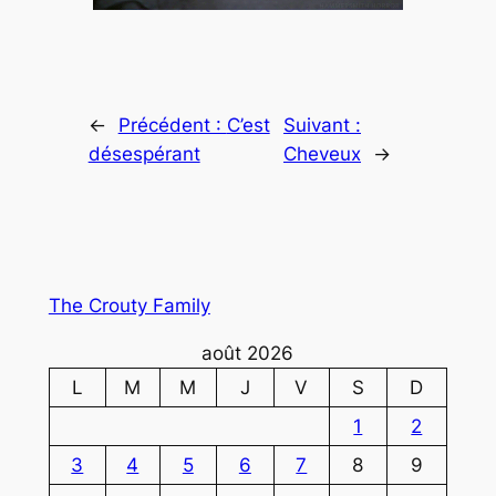
←
Précédent :
C’est
Suivant :
désespérant
Cheveux
→
The Crouty Family
août 2026
L
M
M
J
V
S
D
1
2
3
4
5
6
7
8
9