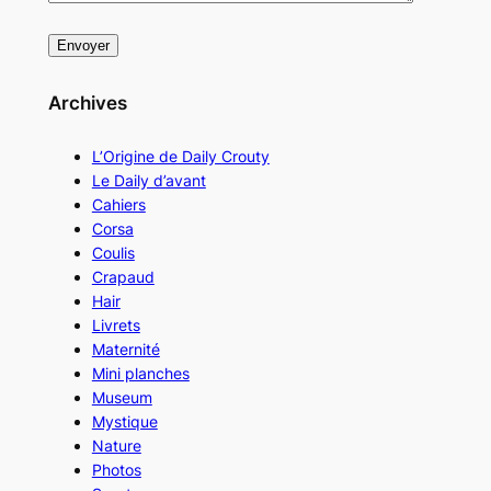
Archives
L’Origine de Daily Crouty
Le Daily d’avant
Cahiers
Corsa
Coulis
Crapaud
Hair
Livrets
Maternité
Mini planches
Museum
Mystique
Nature
Photos