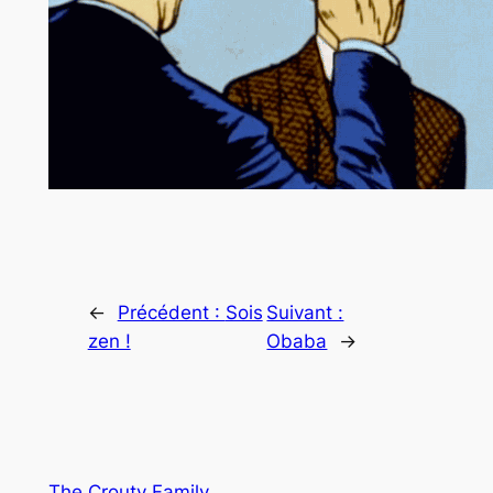
←
Précédent :
Sois
Suivant :
zen !
Obaba
→
The Crouty Family