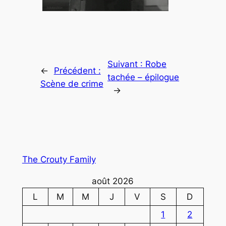
Suivant :
Robe
←
Précédent :
tachée – épilogue
Scène de crime
→
The Crouty Family
août 2026
L
M
M
J
V
S
D
1
2