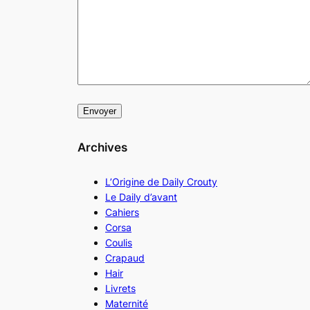
Archives
L’Origine de Daily Crouty
Le Daily d’avant
Cahiers
Corsa
Coulis
Crapaud
Hair
Livrets
Maternité