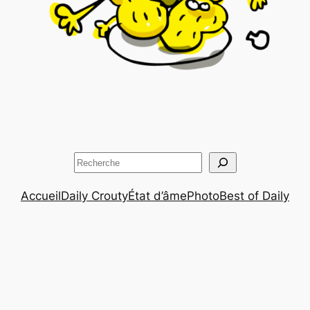
Rechercher
Accueil
Daily Crouty
État d’âme
Photo
Best of Daily