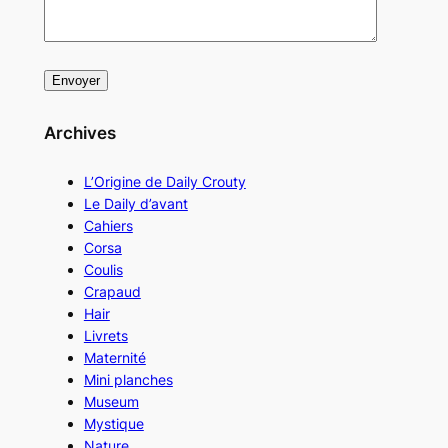
Archives
L’Origine de Daily Crouty
Le Daily d’avant
Cahiers
Corsa
Coulis
Crapaud
Hair
Livrets
Maternité
Mini planches
Museum
Mystique
Nature