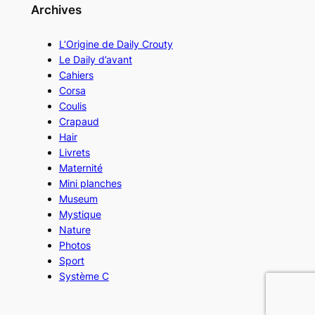
Archives
L’Origine de Daily Crouty
Le Daily d’avant
Cahiers
Corsa
Coulis
Crapaud
Hair
Livrets
Maternité
Mini planches
Museum
Mystique
Nature
Photos
Sport
Système C