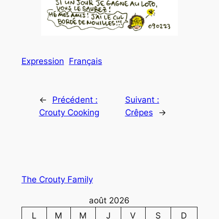
Expression
Français
←
Précédent :
Suivant :
Crouty Cooking
Crêpes
→
The Crouty Family
août 2026
L
M
M
J
V
S
D