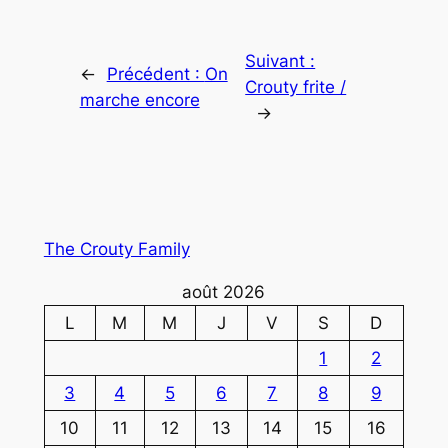
Suivant :
←
Précédent :
On
Crouty frite /
marche encore
→
The Crouty Family
août 2026
L
M
M
J
V
S
D
1
2
3
4
5
6
7
8
9
10
11
12
13
14
15
16