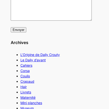
Archives
L’Origine de Daily Crouty
Le Daily d’avant
Cahiers
Corsa
Coulis
Crapaud
Hair
Livrets
Maternité
Mini planches
Museum