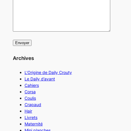
Archives
L’Origine de Daily Crouty
Le Daily d’avant
Cahiers
Corsa
Coulis
Crapaud
Hair
Livrets
Maternité
Mini planches