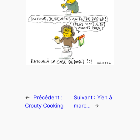
←
Précédent :
Suivant :
Y’en à
Crouty Cooking
marc…
→