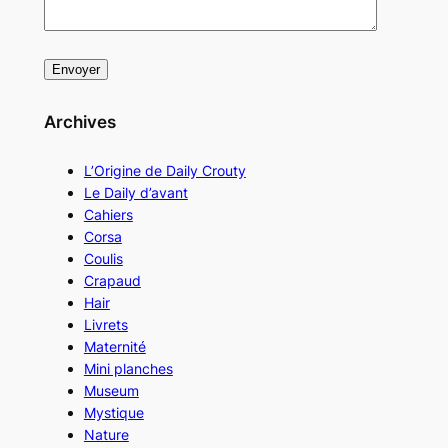
Archives
L’Origine de Daily Crouty
Le Daily d’avant
Cahiers
Corsa
Coulis
Crapaud
Hair
Livrets
Maternité
Mini planches
Museum
Mystique
Nature