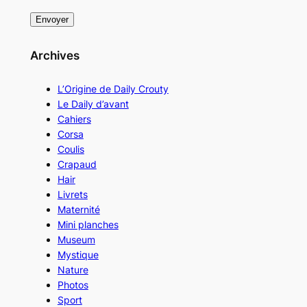
Archives
L’Origine de Daily Crouty
Le Daily d’avant
Cahiers
Corsa
Coulis
Crapaud
Hair
Livrets
Maternité
Mini planches
Museum
Mystique
Nature
Photos
Sport