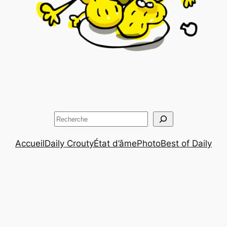
Rechercher
Accueil
Daily Crouty
État d’âme
Photo
Best of Daily