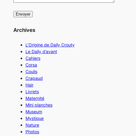
Archives
L’Origine de Daily Crouty
Le Daily d’avant
Cahiers
Corsa
Coulis
Crapaud
Hair
Livrets
Maternité
Mini planches
Museum
Mystique
Nature
Photos