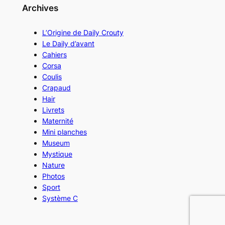
Archives
L’Origine de Daily Crouty
Le Daily d’avant
Cahiers
Corsa
Coulis
Crapaud
Hair
Livrets
Maternité
Mini planches
Museum
Mystique
Nature
Photos
Sport
Système C