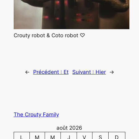
Crouty robot & Coto robot ♡
←
Précédent :
Et
Suivant :
Hier
→
The Crouty Family
août 2026
L
M
M
J
V
S
D