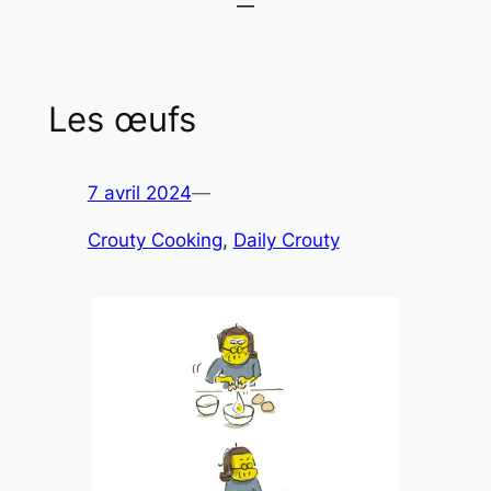
Les œufs
7 avril 2024
—
Crouty Cooking
, 
Daily Crouty