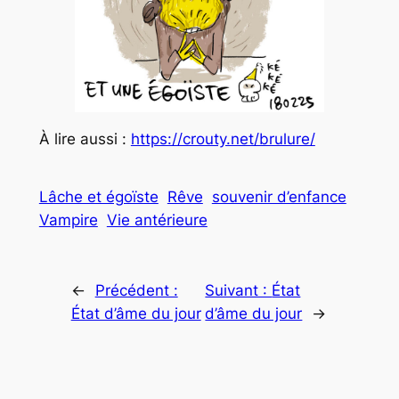
À lire aussi :
https://crouty.net/brulure/
Lâche et égoïste
Rêve
souvenir d’enfance
Vampire
Vie antérieure
←
Précédent :
Suivant :
État
État d’âme du jour
d’âme du jour
→