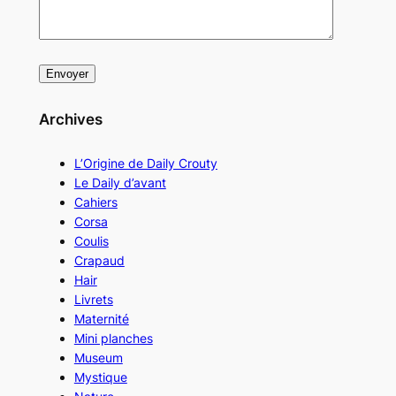
Archives
L’Origine de Daily Crouty
Le Daily d’avant
Cahiers
Corsa
Coulis
Crapaud
Hair
Livrets
Maternité
Mini planches
Museum
Mystique