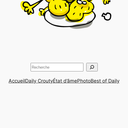
Rechercher
Accueil
Daily Crouty
État d’âme
Photo
Best of Daily