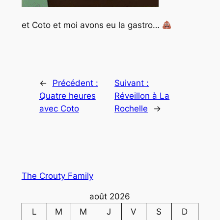
et Coto et moi avons eu la gastro…
←
Précédent :
Suivant :
Quatre heures
Réveillon à La
avec Coto
Rochelle
→
The Crouty Family
août 2026
L
M
M
J
V
S
D