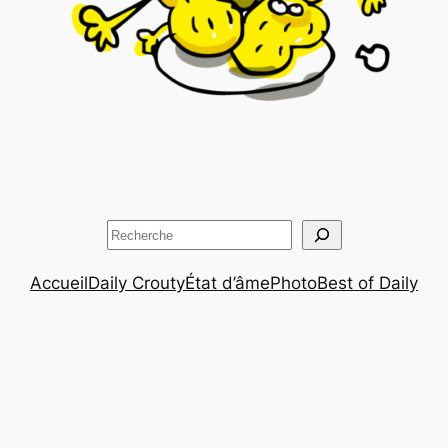
Rechercher
Accueil
Daily Crouty
État d’âme
Photo
Best of Daily