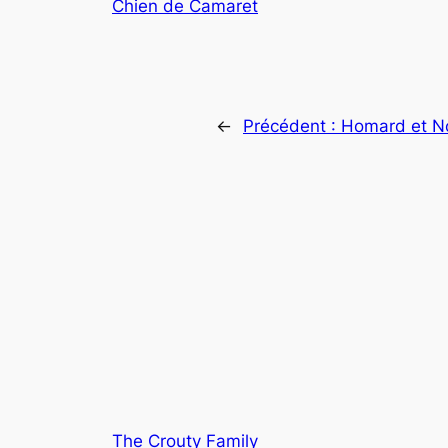
Chien de Camaret
←
Précédent :
Homard et N
The Crouty Family