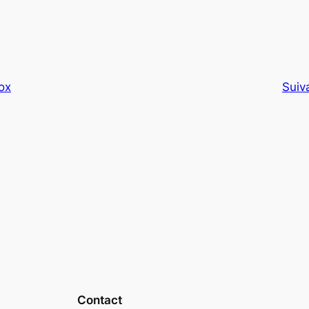
ox
Suiv
Contact