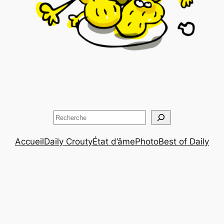
Rechercher
Accueil
Daily Crouty
État d’âme
Photo
Best of Daily