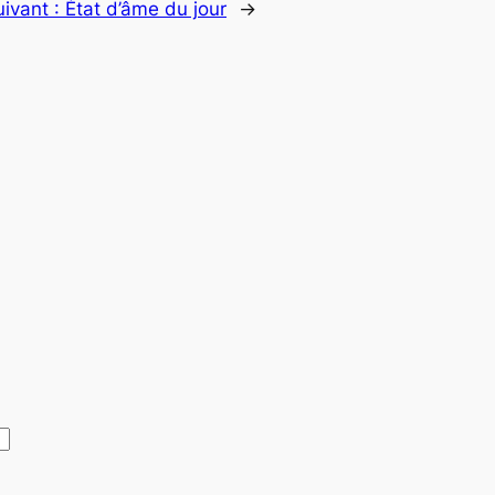
uivant :
État d’âme du jour
→