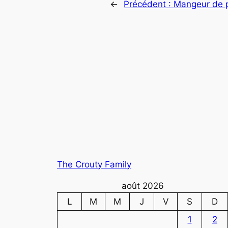
←
Précédent :
Mangeur de 
The Crouty Family
août 2026
L
M
M
J
V
S
D
1
2