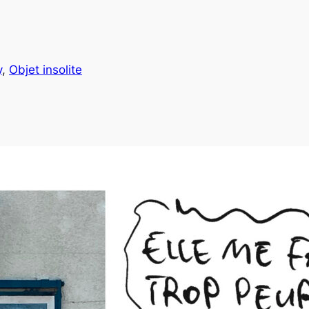
y
, 
Objet insolite