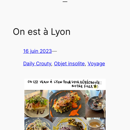
On est à Lyon
16 juin 2023
—
Daily Crouty
, 
Objet insolite
, 
Voyage