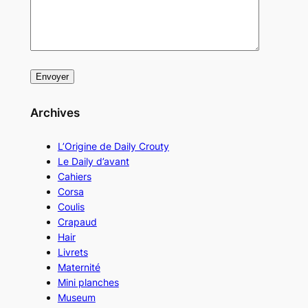
Archives
L’Origine de Daily Crouty
Le Daily d’avant
Cahiers
Corsa
Coulis
Crapaud
Hair
Livrets
Maternité
Mini planches
Museum