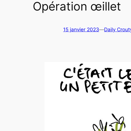
Opération œillet
15 janvier 2023
—
Daily Crout