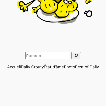
Rechercher
Accueil
Daily Crouty
État d’âme
Photo
Best of Daily