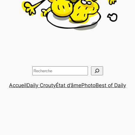
Rechercher
Accueil
Daily Crouty
État d’âme
Photo
Best of Daily