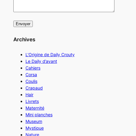
Archives
L’Origine de Daily Crouty
Le Daily d’avant
Cahiers
Corsa
Coulis
Crapaud
Hair
Livrets
Maternité
Mini planches
Museum
Mystique
Nature